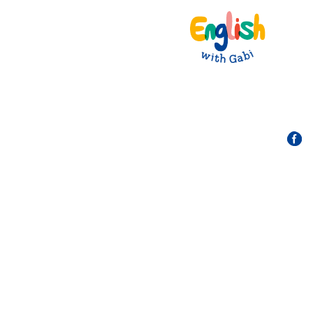
עמוד הב
א
ל