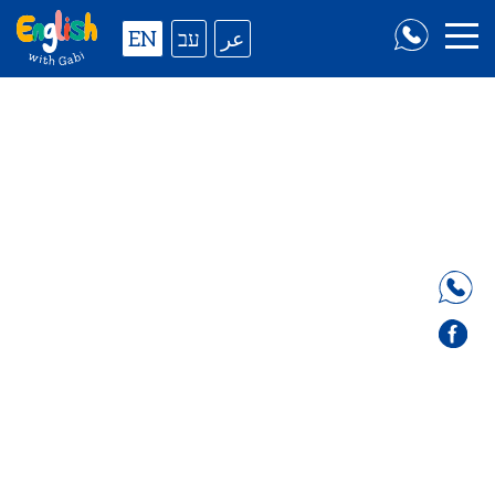
EN
עב
عر